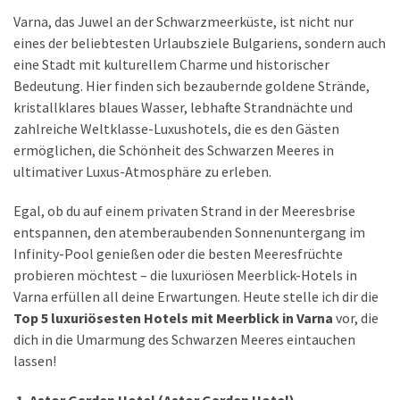
Varna, das Juwel an der Schwarzmeerküste, ist nicht nur
Reisetipps
eines der beliebtesten Urlaubsziele Bulgariens, sondern auch
für
eine Stadt mit kulturellem Charme und historischer
Plowdiw:
Bedeutung. Hier finden sich bezaubernde goldene Strände,
So
kristallklares blaues Wasser, lebhafte Strandnächte und
wird
zahlreiche Weltklasse-Luxushotels, die es den Gästen
Ihre
ermöglichen, die Schönheit des Schwarzen Meeres in
Reise
ultimativer Luxus-Atmosphäre zu erleben.
angenehm
und
Egal, ob du auf einem privaten Strand in der Meeresbrise
unvergesslich
entspannen, den atemberaubenden Sonnenuntergang im
Infinity-Pool genießen oder die besten Meeresfrüchte
Genuss
probieren möchtest – die luxuriösen Meerblick-Hotels in
in
Varna erfüllen all deine Erwartungen. Heute stelle ich dir die
Plowdiw:
Top 5 luxuriösesten Hotels mit Meerblick in Varna
vor, die
Unverzichtbare
dich in die Umarmung des Schwarzen Meeres eintauchen
authentische
lassen!
bulgarische
Köstlichkeiten
1. Astor Garden Hotel (Astor Garden Hotel)