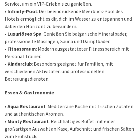
(25)
Service, um ein VIP-Erlebnis zu genießen.
finde
•
Infinity-Pool
: Der beeindruckende Meerblick-Pool des
Flüge
Hotels ermöglicht es dir, dich im Wasser zu entspannen und
(15)
dabei den Horizont zu bewundern.
•
Luxuriöses Spa
: Genießen Sie balgarische Mineralbäder,
reise-
professionelle Massagen, Sauna und Dampfbäder.
hacks
•
Fitnessraum
: Modern ausgestatteter Fitnessbereich mit
(8)
Personal Trainer.
•
Kinderclub
: Besonders geeignet für Familien, mit
verschiedenen Aktivitäten und professionellen
Abenteuer
Betreuungsdiensten.
(21)
wandern
Essen & Gastronomie
(10)
•
Aqua Restaurant
: Mediterrane Küche mit frischen Zutaten
roadtrips
und authentischen Aromen.
(10)
•
Monty Restaurant
: Reichhaltiges Buffet mit einer
großartigen Auswahl an Käse, Aufschnitt und frischen Säften
zum Frühstück.