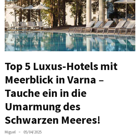
Sie
Luxus
und
Gemütlichkeit:
Die
besten
Hotels
in
Top 5 Luxus-Hotels mit
Sofia
Meerblick in Varna –
Plovdiv
Altstadt
Tauche ein in die
entdecken:
Umarmung des
Das
Herz
Schwarzen Meeres!
der
bulgarischen
Miguel
05/04/2025
Kultur