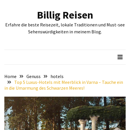
Skip
Skip
to
to
Billig Reisen
content
content
NEUESTE
Erfahre die beste Reisezeit, lokale Traditionen und Must-see
BEITRÄGE
Sehenswürdigkeiten in meinem Blog.
Entdecken
Sie
Sofia:
Historische
und
kulturelle
Home
Genuss
hotels
Sehenswürdigkeiten,
Top 5 Luxus-Hotels mit Meerblick in Varna – Tauche ein
in die Umarmung des Schwarzen Meeres!
die
Sie
gesehen
haben
müssen
Erleben