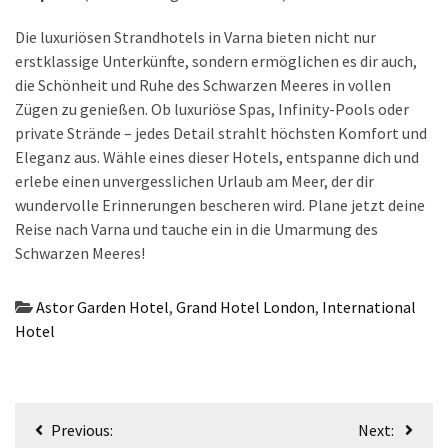
Die luxuriösen Strandhotels in Varna bieten nicht nur
erstklassige Unterkünfte, sondern ermöglichen es dir auch,
die Schönheit und Ruhe des Schwarzen Meeres in vollen
Zügen zu genießen. Ob luxuriöse Spas, Infinity-Pools oder
private Strände – jedes Detail strahlt höchsten Komfort und
Eleganz aus. Wähle eines dieser Hotels, entspanne dich und
erlebe einen unvergesslichen Urlaub am Meer, der dir
wundervolle Erinnerungen bescheren wird. Plane jetzt deine
Reise nach Varna und tauche ein in die Umarmung des
Schwarzen Meeres!
Astor Garden Hotel
,
Grand Hotel London
,
International
Hotel
Beitragsnavigation
Previous:
Next: