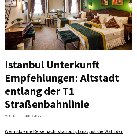
Sie
Luxus
und
Gemütlichkeit:
Die
besten
Hotels
in
Istanbul Unterkunft
Sofia
Empfehlungen: Altstadt
Plovdiv
Altstadt
entlang der T1
entdecken:
Straßenbahnlinie
Das
Herz
der
Miguel
14/01/2025
bulgarischen
Kultur
Wenn du eine Reise nach Istanbul planst, ist die Wahl der