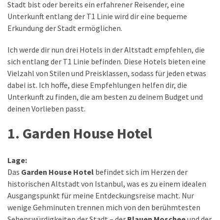
Stadt bist oder bereits ein erfahrener Reisender, eine
Unterkunft entlang der T1 Linie wird dir eine bequeme
MOST
Erkundung der Stadt ermöglichen.
USED
CATEGORIES
Ich werde dir nun drei Hotels in der Altstadt empfehlen, die
sich entlang der T1 Linie befinden. Diese Hotels bieten eine
Reiseziele
Vielzahl von Stilen und Preisklassen, sodass für jeden etwas
(31)
dabei ist. Ich hoffe, diese Empfehlungen helfen dir, die
Unterkunft zu finden, die am besten zu deinem Budget und
Genuss
deinen Vorlieben passt.
(39)
hotels
1. Garden House Hotel
(24)
Lage:
rezepte
Das
Garden House Hotel
befindet sich im Herzen der
(14)
historischen Altstadt von Istanbul, was es zu einem idealen
Ausgangspunkt für meine Entdeckungsreise macht. Nur
wenige Gehminuten trennen mich von den berühmtesten
Reisetipps
Sehenswürdigkeiten der Stadt – der
Blauen Moschee
und der