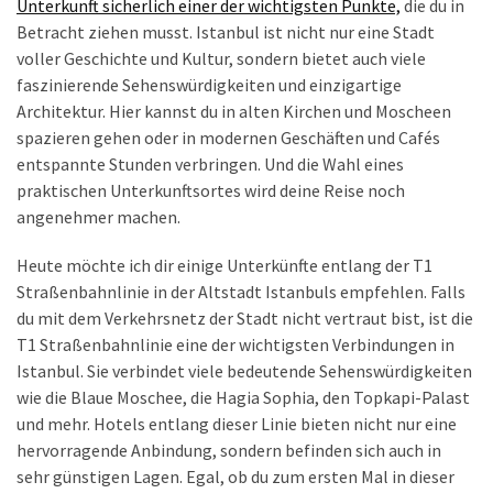
Unterkunft sicherlich einer der wichtigsten Punkte,
die du in
Reisetipps
Betracht ziehen musst. Istanbul ist nicht nur eine Stadt
für
voller Geschichte und Kultur, sondern bietet auch viele
Plowdiw:
faszinierende Sehenswürdigkeiten und einzigartige
So
Architektur. Hier kannst du in alten Kirchen und Moscheen
wird
spazieren gehen oder in modernen Geschäften und Cafés
Ihre
entspannte Stunden verbringen. Und die Wahl eines
Reise
praktischen Unterkunftsortes wird deine Reise noch
angenehm
angenehmer machen.
und
Heute möchte ich dir einige Unterkünfte entlang der T1
unvergesslich
Straßenbahnlinie in der Altstadt Istanbuls empfehlen. Falls
Genuss
du mit dem Verkehrsnetz der Stadt nicht vertraut bist, ist die
in
T1 Straßenbahnlinie eine der wichtigsten Verbindungen in
Plowdiw:
Istanbul. Sie verbindet viele bedeutende Sehenswürdigkeiten
Unverzichtbare
wie die Blaue Moschee, die Hagia Sophia, den Topkapi-Palast
authentische
und mehr. Hotels entlang dieser Linie bieten nicht nur eine
bulgarische
hervorragende Anbindung, sondern befinden sich auch in
Köstlichkeiten
sehr günstigen Lagen. Egal, ob du zum ersten Mal in dieser