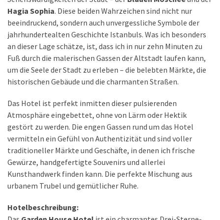
(25)
Hagia Sophia
. Diese beiden Wahrzeichen sind nicht nur
finde
beeindruckend, sondern auch unvergessliche Symbole der
Flüge
jahrhundertealten Geschichte Istanbuls. Was ich besonders
(15)
an dieser Lage schätze, ist, dass ich in nur zehn Minuten zu
Fuß durch die malerischen Gassen der Altstadt laufen kann,
reise-
um die Seele der Stadt zu erleben – die belebten Märkte, die
hacks
historischen Gebäude und die charmanten Straßen.
(8)
Das Hotel ist perfekt inmitten dieser pulsierenden
Atmosphäre eingebettet, ohne von Lärm oder Hektik
Abenteuer
gestört zu werden. Die engen Gassen rund um das Hotel
(21)
vermitteln ein Gefühl von Authentizität und sind voller
wandern
traditioneller Märkte und Geschäfte, in denen ich frische
(10)
Gewürze, handgefertigte Souvenirs und allerlei
Kunsthandwerk finden kann. Die perfekte Mischung aus
roadtrips
urbanem Trubel und gemütlicher Ruhe.
(10)
Hotelbeschreibung:
Das
Garden House Hotel
ist ein charmantes Drei-Sterne-