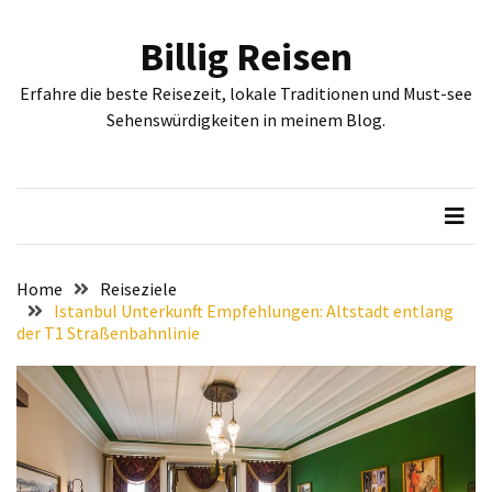
Skip
Skip
to
to
Billig Reisen
content
content
NEUESTE
Erfahre die beste Reisezeit, lokale Traditionen und Must-see
BEITRÄGE
Sehenswürdigkeiten in meinem Blog.
Entdecken
Sie
Sofia:
Historische
und
kulturelle
Home
Reiseziele
Sehenswürdigkeiten,
Istanbul Unterkunft Empfehlungen: Altstadt entlang
der T1 Straßenbahnlinie
die
Sie
gesehen
haben
müssen
Erleben