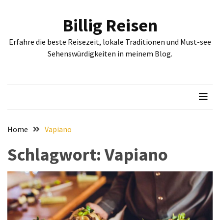
Skip
Skip
to
to
Billig Reisen
content
content
NEUESTE
Erfahre die beste Reisezeit, lokale Traditionen und Must-see
BEITRÄGE
Sehenswürdigkeiten in meinem Blog.
Entdecken
Sie
Sofia:
Historische
und
kulturelle
Home
Vapiano
Sehenswürdigkeiten,
Schlagwort:
Vapiano
die
Sie
gesehen
haben
müssen
Erleben