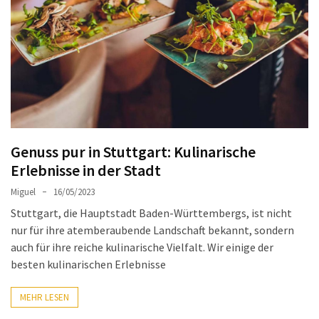
Sie
Luxus
und
Gemütlichkeit:
Die
besten
Hotels
in
Genuss pur in Stuttgart: Kulinarische
Sofia
Erlebnisse in der Stadt
Plovdiv
Miguel
16/05/2023
Altstadt
Stuttgart, die Hauptstadt Baden-Württembergs, ist nicht
entdecken:
nur für ihre atemberaubende Landschaft bekannt, sondern
Das
auch für ihre reiche kulinarische Vielfalt. Wir einige der
Herz
besten kulinarischen Erlebnisse
der
bulgarischen
MEHR LESEN
Kultur