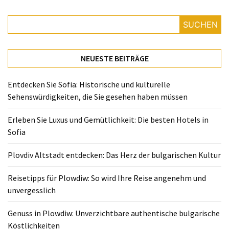
Reisetipps
SUCHEN
für
Plowdiw:
So
NEUESTE BEITRÄGE
wird
Ihre
Entdecken Sie Sofia: Historische und kulturelle
Reise
Sehenswürdigkeiten, die Sie gesehen haben müssen
angenehm
und
Erleben Sie Luxus und Gemütlichkeit: Die besten Hotels in
unvergesslich
Sofia
Genuss
Plovdiv Altstadt entdecken: Das Herz der bulgarischen Kultur
in
Plowdiw:
Reisetipps für Plowdiw: So wird Ihre Reise angenehm und
Unverzichtbare
unvergesslich
authentische
bulgarische
Genuss in Plowdiw: Unverzichtbare authentische bulgarische
Köstlichkeiten
Köstlichkeiten