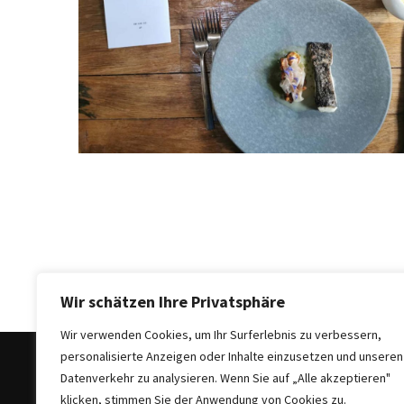
Sie
Luxus
und
Gemütlichkeit:
Die
besten
Hotels
in
Sofia
Plovdiv
Altstadt
entdecken:
Das
Wir schätzen Ihre Privatsphäre
Herz
Wir verwenden Cookies, um Ihr Surferlebnis zu verbessern,
der
personalisierte Anzeigen oder Inhalte einzusetzen und unseren
bulgarischen
Datenverkehr zu analysieren. Wenn Sie auf „Alle akzeptieren"
Kultur
klicken, stimmen Sie der Anwendung von Cookies zu.