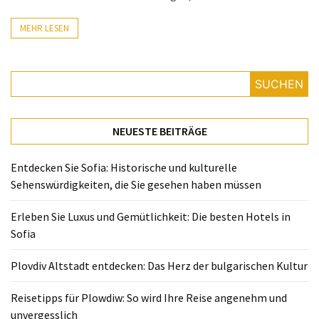
Reisetipps
MEHR LESEN
für
Plowdiw:
So
SUCHEN
wird
Ihre
Reise
NEUESTE BEITRÄGE
angenehm
und
Entdecken Sie Sofia: Historische und kulturelle
unvergesslich
Sehenswürdigkeiten, die Sie gesehen haben müssen
Genuss
Erleben Sie Luxus und Gemütlichkeit: Die besten Hotels in
in
Sofia
Plowdiw:
Unverzichtbare
Plovdiv Altstadt entdecken: Das Herz der bulgarischen Kultur
authentische
bulgarische
Reisetipps für Plowdiw: So wird Ihre Reise angenehm und
Köstlichkeiten
unvergesslich