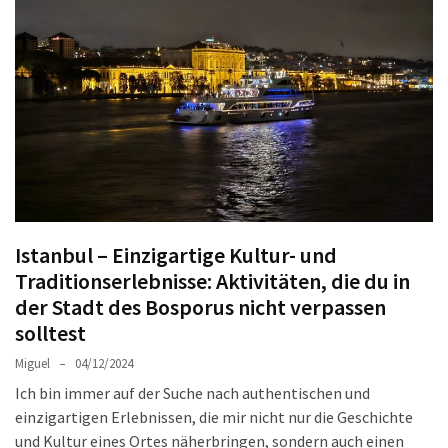
Sie
Luxus
und
Gemütlichkeit:
Die
besten
Hotels
in
Sofia
Istanbul – Einzigartige Kultur- und
Plovdiv
Traditionserlebnisse: Aktivitäten, die du in
Altstadt
der Stadt des Bosporus nicht verpassen
entdecken:
solltest
Das
Herz
Miguel
04/12/2024
der
Ich bin immer auf der Suche nach authentischen und
bulgarischen
einzigartigen Erlebnissen, die mir nicht nur die Geschichte
Kultur
und Kultur eines Ortes näherbringen, sondern auch einen