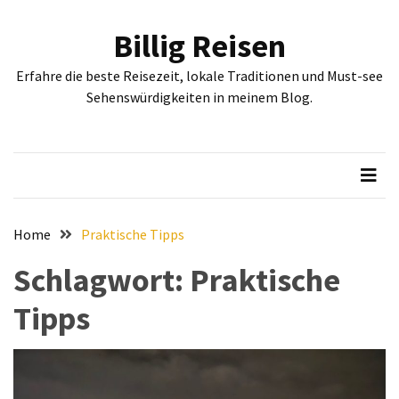
Skip
Skip
to
to
Billig Reisen
content
content
NEUESTE
Erfahre die beste Reisezeit, lokale Traditionen und Must-see
BEITRÄGE
Sehenswürdigkeiten in meinem Blog.
Entdecken
Sie
Sofia:
Historische
und
kulturelle
Home
Praktische Tipps
Sehenswürdigkeiten,
Schlagwort:
Praktische
die
Sie
Tipps
gesehen
haben
müssen
Erleben