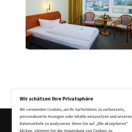
Sie
Luxus
und
Gemütlichkeit:
Die
besten
Hotels
in
Sofia
Plovdiv
Altstadt
entdecken:
Das
Wir schätzen Ihre Privatsphäre
Herz
Wir verwenden Cookies, um Ihr Surferlebnis zu verbessern,
der
personalisierte Anzeigen oder Inhalte einzusetzen und unseren
bulgarischen
Datenverkehr zu analysieren. Wenn Sie auf „Alle akzeptieren"
Kultur
klicken, stimmen Sie der Anwendung von Cookies zu.