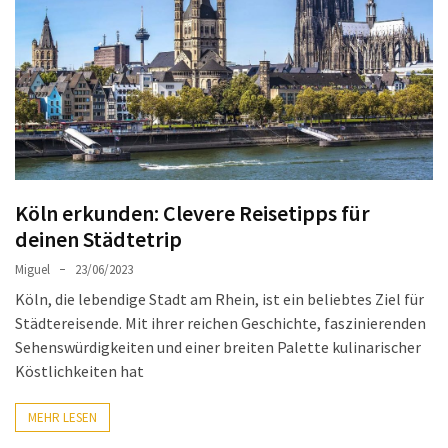
Sie
Luxus
und
Gemütlichkeit:
Die
besten
Hotels
in
Köln erkunden: Clevere Reisetipps für
Sofia
deinen Städtetrip
Plovdiv
Miguel
23/06/2023
Altstadt
Köln, die lebendige Stadt am Rhein, ist ein beliebtes Ziel für
entdecken:
Städtereisende. Mit ihrer reichen Geschichte, faszinierenden
Das
Sehenswürdigkeiten und einer breiten Palette kulinarischer
Herz
Köstlichkeiten hat
der
bulgarischen
MEHR LESEN
Kultur