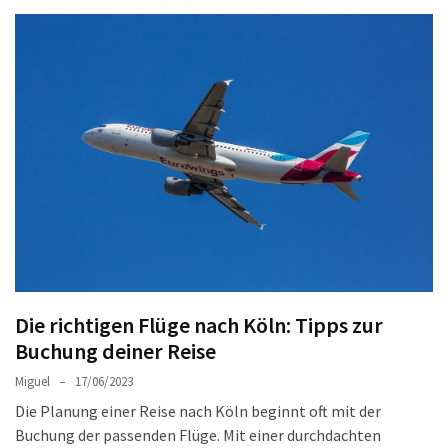
Reisetipps
für
Plowdiw:
So
wird
Ihre
Reise
angenehm
und
unvergesslich
Genuss
in
Die richtigen Flüge nach Köln: Tipps zur
Plowdiw:
Buchung deiner Reise
Unverzichtbare
authentische
Miguel
17/06/2023
bulgarische
Die Planung einer Reise nach Köln beginnt oft mit der
Köstlichkeiten
Buchung der passenden Flüge. Mit einer durchdachten