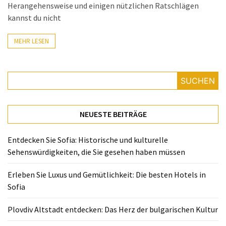
Herangehensweise und einigen nützlichen Ratschlägen
kannst du nicht
MOST
USED
MEHR LESEN
CATEGORIES
Reiseziele
SUCHEN
(31)
Genuss
NEUESTE BEITRÄGE
(39)
hotels
Entdecken Sie Sofia: Historische und kulturelle
(24)
Sehenswürdigkeiten, die Sie gesehen haben müssen
rezepte
Erleben Sie Luxus und Gemütlichkeit: Die besten Hotels in
(14)
Sofia
Plovdiv Altstadt entdecken: Das Herz der bulgarischen Kultur
Reisetipps