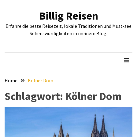
Skip
Skip
to
to
Billig Reisen
content
content
NEUESTE
Erfahre die beste Reisezeit, lokale Traditionen und Must-see
BEITRÄGE
Sehenswürdigkeiten in meinem Blog.
Entdecken
Sie
Sofia:
Historische
und
kulturelle
Home
Kölner Dom
Sehenswürdigkeiten,
Schlagwort:
Kölner Dom
die
Sie
gesehen
haben
müssen
Erleben