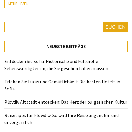
MEHR LESEN
Reisetipps
für
Plowdiw:
SUCHEN
So
wird
Ihre
NEUESTE BEITRÄGE
Reise
angenehm
Entdecken Sie Sofia: Historische und kulturelle
und
Sehenswürdigkeiten, die Sie gesehen haben müssen
unvergesslich
Erleben Sie Luxus und Gemütlichkeit: Die besten Hotels in
Genuss
Sofia
in
Plowdiw:
Plovdiv Altstadt entdecken: Das Herz der bulgarischen Kultur
Unverzichtbare
authentische
Reisetipps für Plowdiw: So wird Ihre Reise angenehm und
bulgarische
unvergesslich
Köstlichkeiten