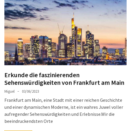
Sie
Luxus
und
Gemütlichkeit:
Die
besten
Hotels
in
Sofia
Erkunde die faszinierenden
Plovdiv
Sehenswürdigkeiten von Frankfurt am Main
Altstadt
entdecken:
Miguel
03/06/2023
Das
Frankfurt am Main, eine Stadt mit einer reichen Geschichte
Herz
und einer dynamischen Moderne, ist ein wahres Juwel voller
der
aufregender Sehenswürdigkeiten und Erlebnisse.Wir die
bulgarischen
beeindruckendsten Orte
Kultur