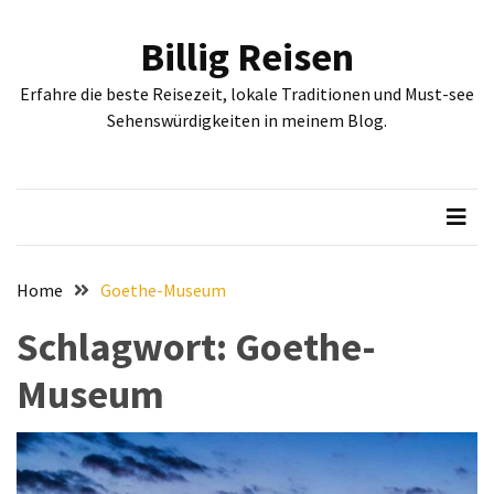
Skip
Skip
to
to
Billig Reisen
content
content
NEUESTE
Erfahre die beste Reisezeit, lokale Traditionen und Must-see
BEITRÄGE
Sehenswürdigkeiten in meinem Blog.
Entdecken
Sie
Sofia:
Historische
und
kulturelle
Home
Goethe-Museum
Sehenswürdigkeiten,
Schlagwort:
Goethe-
die
Sie
Museum
gesehen
haben
müssen
Erleben