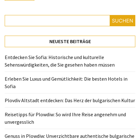
Reisetipps
für
SUCHEN
Plowdiw:
So
wird
NEUESTE BEITRÄGE
Ihre
Reise
Entdecken Sie Sofia: Historische und kulturelle
angenehm
Sehenswürdigkeiten, die Sie gesehen haben müssen
und
unvergesslich
Erleben Sie Luxus und Gemütlichkeit: Die besten Hotels in
Sofia
Genuss
in
Plovdiv Altstadt entdecken: Das Herz der bulgarischen Kultur
Plowdiw:
Unverzichtbare
Reisetipps für Plowdiw: So wird Ihre Reise angenehm und
authentische
unvergesslich
bulgarische
Köstlichkeiten
Genuss in Plowdiw: Unverzichtbare authentische bulgarische