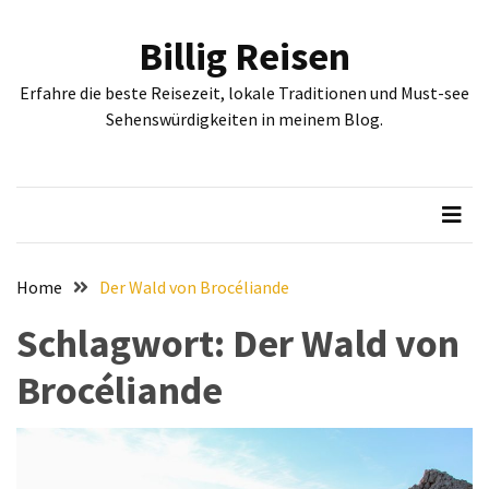
Skip
Skip
to
to
Billig Reisen
content
content
NEUESTE
Erfahre die beste Reisezeit, lokale Traditionen und Must-see
BEITRÄGE
Sehenswürdigkeiten in meinem Blog.
Entdecken
Sie
Sofia:
Historische
und
kulturelle
Home
Der Wald von Brocéliande
Sehenswürdigkeiten,
Schlagwort:
Der Wald von
die
Sie
Brocéliande
gesehen
haben
müssen
Erleben