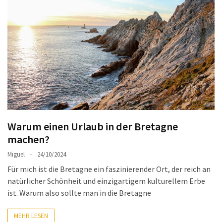
Sie
Luxus
und
Gemütlichkeit:
Die
besten
Hotels
in
Sofia
Warum einen Urlaub in der Bretagne
Plovdiv
machen?
Altstadt
entdecken:
Miguel
24/10/2024
Das
Für mich ist die Bretagne ein faszinierender Ort, der reich an
Herz
natürlicher Schönheit und einzigartigem kulturellem Erbe
der
ist. Warum also sollte man in die Bretagne
bulgarischen
Kultur
MEHR LESEN