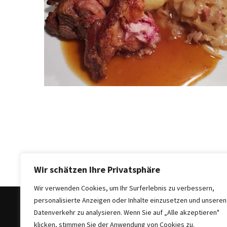
Sie
Luxus
und
Gemütlichkeit:
Die
besten
Hotels
in
Sofia
Plovdiv
Altstadt
entdecken:
Das
Wir schätzen Ihre Privatsphäre
Herz
Wir verwenden Cookies, um Ihr Surferlebnis zu verbessern,
der
personalisierte Anzeigen oder Inhalte einzusetzen und unseren
bulgarischen
Datenverkehr zu analysieren. Wenn Sie auf „Alle akzeptieren"
Kultur
klicken, stimmen Sie der Anwendung von Cookies zu.